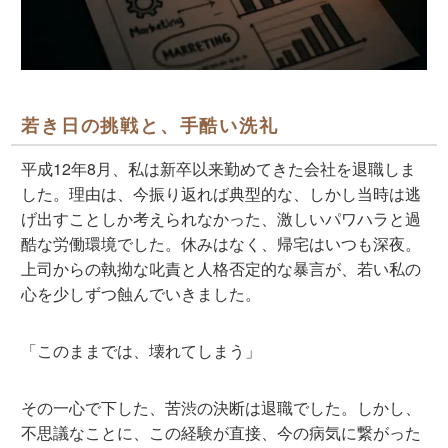
若き日の挑戦と、手酷い洗礼
平成12年8月、私は新卒以来勤めてきた会社を退職しま
した。理由は、今振り返れば典型的な、しかし当時は逃
げ出すことしか考えられなかった、激しいパワハラと過
酷な労働環境でした。休みはなく、帰宅はいつも深夜。
上司からの執拗な叱責と人格否定的な暴言が、若い私の
心を少しずつ蝕んでいきました。
「このままでは、壊れてしまう」
その一心で下した、苦渋の決断は退職でした。しかし、
不思議なことに、この経験が直接、今の病気に繋がった