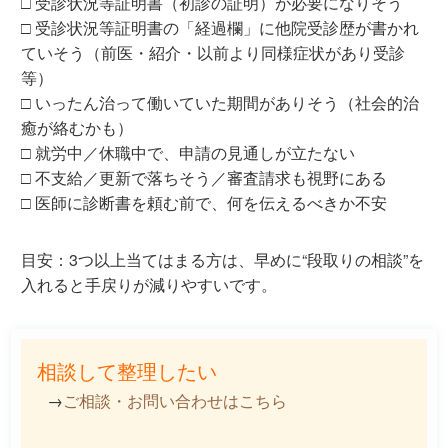
□ 受診状況等証明書（初診の証明）が必要になりそう
□ 受診状況等証明書の「経過欄」に他院受診歴が書かれ
ていそう（前医・紹介・以前より同様症状があり受診
等）
□ いったん治って働いていた期間がありそう（社会的治
癒が絡むかも）
□ 就労中／休職中で、申請の見通しが立たない
□ 不支給／更新で落ちそう／審査請求も視野にある
□ 医師に診断書を頼む前で、何を伝えるべきか不安
目安：
3つ以上
当てはまる方は、早めに“段取りの相談”を
入れると手戻りが減りやすいです。
相談して整理したい
→
ご相談・お問い合わせはこちら