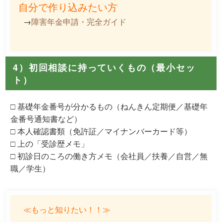
自分で作り込みたい方
→
障害年金申請・完全ガイド
4）初回相談に持っていくもの（最小セッ
ト）
□ 基礎年金番号が分かるもの（ねんきん定期便／基礎年
金番号通知書など）
□ 本人確認書類（免許証／マイナンバーカード等）
□ 上の「受診歴メモ」
□ 初診日のころの働き方メモ（会社員／扶養／自営／無
職／学生）
≪もっと知りたい！！≫