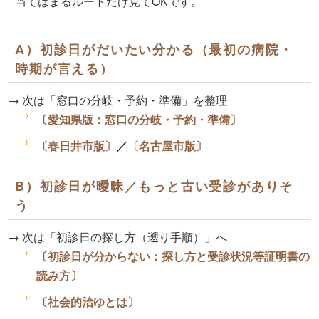
当てはまるルートだけ見てOKです。
A）初診日がだいたい分かる（最初の病院・
時期が言える）
→ 次は「窓口の分岐・予約・準備」を整理
〔愛知県版：窓口の分岐・予約・準備〕
〔春日井市版〕
／
〔名古屋市版〕
B）初診日が曖昧／もっと古い受診がありそ
う
→ 次は「初診日の探し方（遡り手順）」へ
〔初診日が分からない：探し方と受診状況等証明書の
読み方〕
〔社会的治ゆとは〕